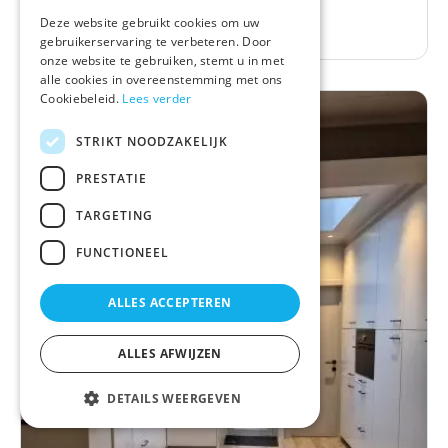
Deze website gebruikt cookies om uw
Plaatsen van XXL wandtegels
gebruikerservaring te verbeteren. Door
onze website te gebruiken, stemt u in met
alle cookies in overeenstemming met ons
Cookiebeleid.
Lees verder
STRIKT NOODZAKELIJK
PRESTATIE
TARGETING
FUNCTIONEEL
ALLES ACCEPTEREN
ALLES AFWIJZEN
DETAILS WEERGEVEN